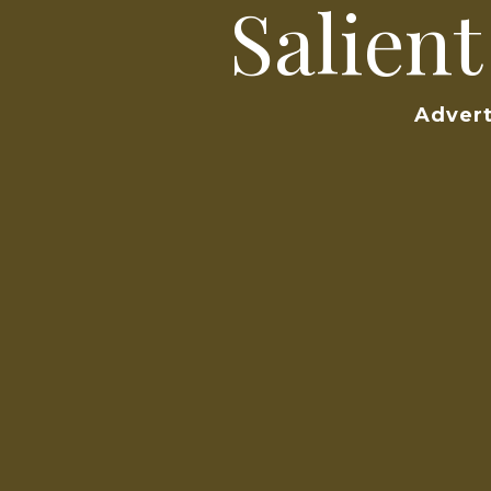
Salien
Advert