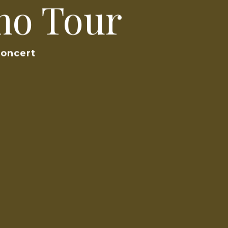
mo Tour
concert