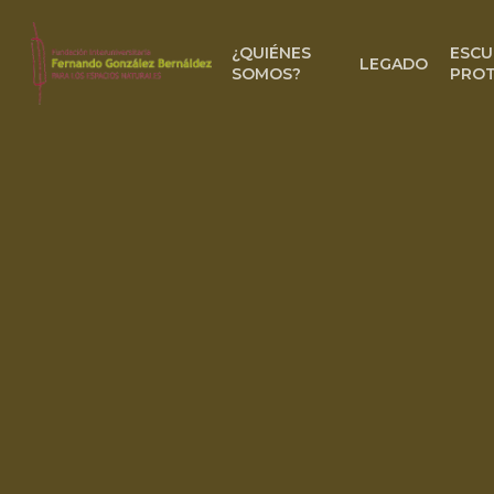
Skip
to
¿QUIÉNES
ESCU
LEGADO
main
SOMOS?
PROT
content